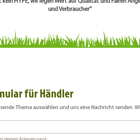
t kein HYPE, wir legen Wert auf Qualität und Fairen Ange
und Verbraucher''
ular für Händler
assende Thema auswählen und uns eine Nachricht senden. Wi
Wähle hier eine Option die zu deinem Anliegen passt. 