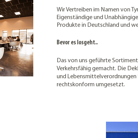
Wir Vertreiben im Namen von Ty
Eigenstä
ndige und Unabhä
ngige
Produkte in Deutschland und we
Bevor es losgeht..
Das von uns geführte Sortiment
Verkehrsfähig gemacht. Die Dek
und Lebensmittelverordnunge
n
rechtsk
onform umgesetzt.