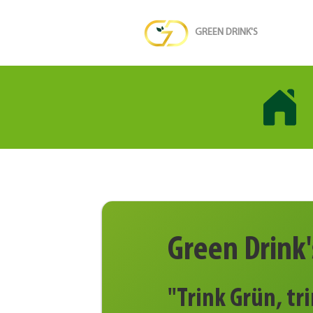
GREEN DRINK'S
Green Drink
''Trink Grün, tr