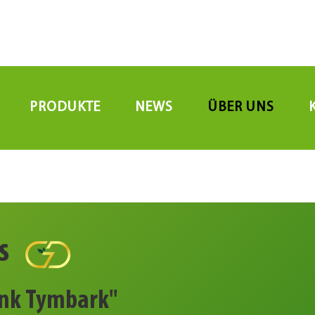
PRODUKTE
NEWS
ÜBER UNS
's
ink Tymbark''