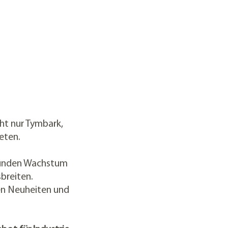
ht nur Tymbark,
reten.
esunden Wachstum
breiten.
ten Neuheiten und